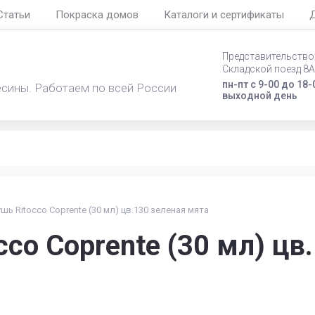
Статьи
Покраска домов
Каталоги и сертификаты
Д
Представительство 
Складской поезд 8А
пн-пт с 9-00 до 18-
есины. Работаем по всей России
выходной день
шь Ritocco Coprente (30 мл) цв.130 зеленая мята
cco Coprente (30 мл) цв