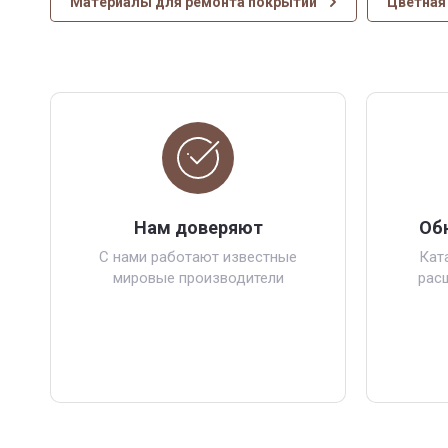
Материалы для ремонта покрытий
Цветная 
Нам доверяют
Об
С нами работают известные
Кат
мировые производители
рас