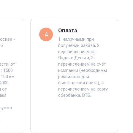
Оплата
4
оскве -
1. наличными при
 5
получении заказа, 2.
перечислением на
Яндекс.Деньги, 3.
сти: от
перечислением на счет
: 1500
компании (необходимы
- 100 км
реквизиты для
4000
выставления счета), 4.
м от
перечислением на карту
яем
сбербанка, ВТБ.
сумма
я