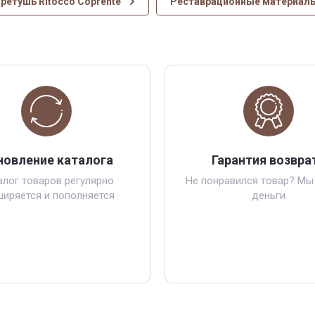
ретушь Ritocco Coprente
Реставрационные материал
новление каталога
Гарантия возвра
алог товаров регулярно
Не понравился товар? Мы
ширяется и пополняется
деньги